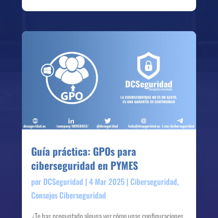
Guía práctica: GPOs para
ciberseguridad en PYMES
por
DCSeguridad
|
4 Mar 2025
|
Ciberseguridad
,
Consejos Ciberseguridad
¿Te has preguntado alguna vez cómo unas configuraciones