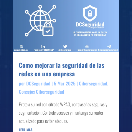
Como mejorar la seguridad de las
redes en una empresa
por
DCSeguridad
|
5 Mar 2025
|
Ciberseguridad
,
Consejos Ciberseguridad
Proteja su red con cifrado WPA3, contraseñas seguras y
segmentación. Controle accesos y mantenga su router
actualizado para evitar ataques.
leer más