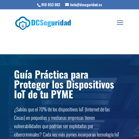
910 053 662
hola@dcseguridad.es
Guía Práctica para
Proteger los Dispositivos
IoT de tu PYME
¿Sabías que el 70% de los dispositivos IoT (Internet de las
Cosas) en pequeñas y medianas empresas tienen
vulnerabilidades que podrían ser explotadas por
cibercriminales? Cada vez más pymes incorporan tecnología IoT