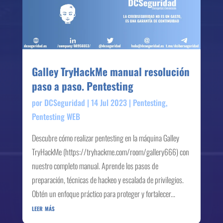
Galley TryHackMe manual resolución
paso a paso. Pentesting
por
DCSeguridad
|
14 Jul 2023
|
Pentesting
,
Pentesting WEB
Descubre cómo realizar pentesting en la máquina Galley
TryHackMe (https://tryhackme.com/room/gallery666) con
nuestro completo manual. Aprende los pasos de
preparación, técnicas de hackeo y escalada de privilegios.
Obtén un enfoque práctico para proteger y fortalecer...
leer más