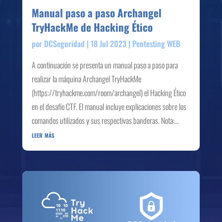
Manual paso a paso Archangel
TryHackMe de Hacking Ético
por
DCSeguridad
|
18 Jul 2023
|
Pentesting WEB
A continuación se presenta un manual paso a paso para
realizar la máquina Archangel TryHackMe
(https://tryhackme.com/room/archangel) el Hacking Ético
en el desafío CTF. El manual incluye explicaciones sobre los
comandos utilizados y sus respectivas banderas. Nota:...
leer más