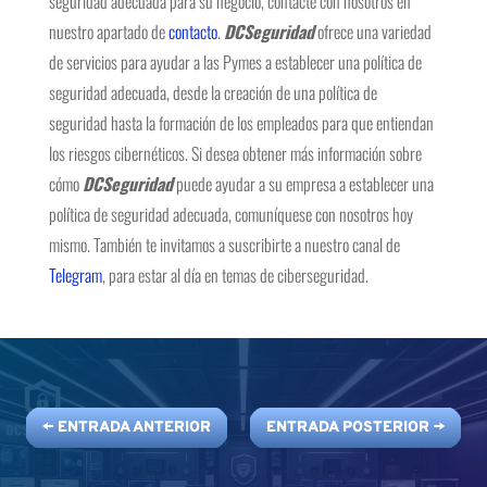
seguridad adecuada para su negocio, contacte con nosotros en
nuestro apartado de
contacto
.
DCSeguridad
ofrece una variedad
de servicios para ayudar a las Pymes a establecer una política de
seguridad adecuada, desde la creación de una política de
seguridad hasta la formación de los empleados para que entiendan
los riesgos cibernéticos. Si desea obtener más información sobre
cómo
DCSeguridad
puede ayudar a su empresa a establecer una
política de seguridad adecuada, comuníquese con nosotros hoy
mismo. También te invitamos a suscribirte a nuestro canal de
Telegram
, para estar al día en temas de ciberseguridad.
←
ENTRADA ANTERIOR
ENTRADA POSTERIOR
→