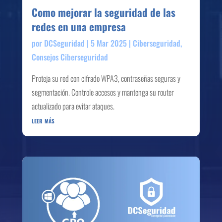
Como mejorar la seguridad de las
redes en una empresa
por
DCSeguridad
|
5 Mar 2025
|
Ciberseguridad
,
Consejos Ciberseguridad
Proteja su red con cifrado WPA3, contraseñas seguras y
segmentación. Controle accesos y mantenga su router
actualizado para evitar ataques.
leer más