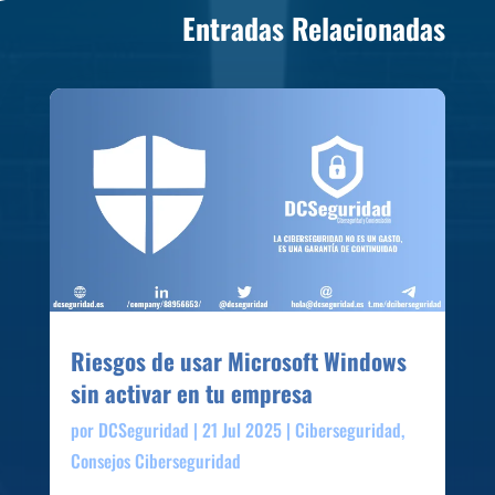
Entradas Relacionadas
Riesgos de usar Microsoft Windows
sin activar en tu empresa
por
DCSeguridad
|
21 Jul 2025
|
Ciberseguridad
,
Consejos Ciberseguridad