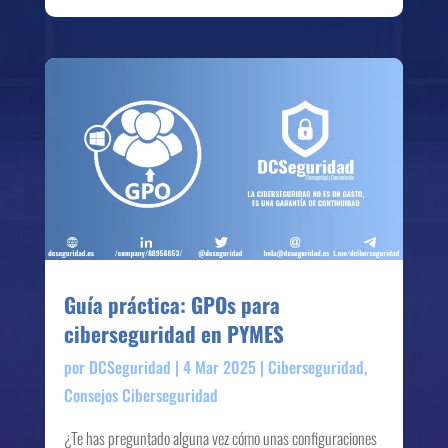
Guía práctica: GPOs para
ciberseguridad en PYMES
por
DCSeguridad
|
4 Mar 2025
|
Ciberseguridad
,
Consejos Ciberseguridad
¿Te has preguntado alguna vez cómo unas configuraciones