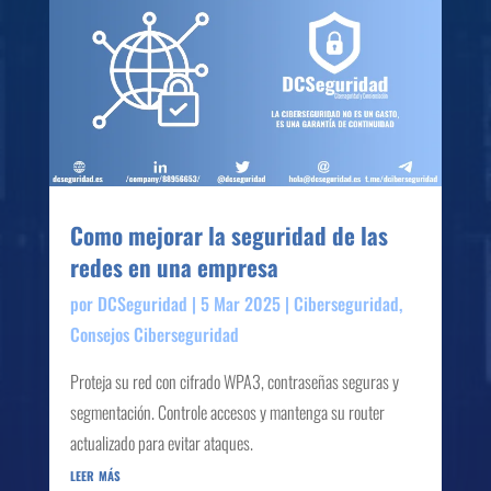
Como mejorar la seguridad de las
redes en una empresa
por
DCSeguridad
|
5 Mar 2025
|
Ciberseguridad
,
Consejos Ciberseguridad
Proteja su red con cifrado WPA3, contraseñas seguras y
segmentación. Controle accesos y mantenga su router
actualizado para evitar ataques.
leer más