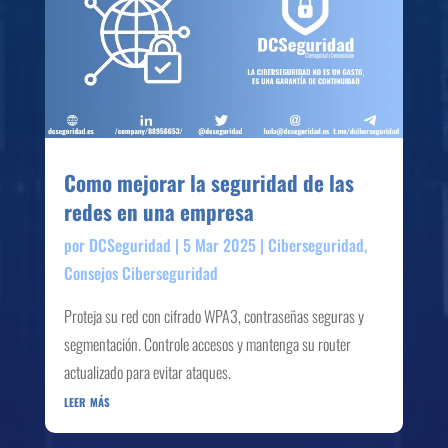
Como mejorar la seguridad de las
redes en una empresa
por
DCSeguridad
|
5 Mar 2025
|
Ciberseguridad
,
Consejos Ciberseguridad
Proteja su red con cifrado WPA3, contraseñas seguras y
segmentación. Controle accesos y mantenga su router
actualizado para evitar ataques.
leer más